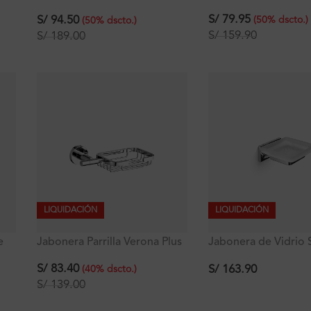
Signature
S/
79.95
S/
94.50
(
50
%
dscto.
)
(
50
%
dscto.
)
S/
159.90
S/
189.00
LIQUIDACIÓN
LIQUIDACIÓN
e
Jabonera Parrilla Verona Plus
Jabonera de Vidrio 
Ferretti Plus
S/
83.40
S/
163.90
(
40
%
dscto.
)
S/
139.00