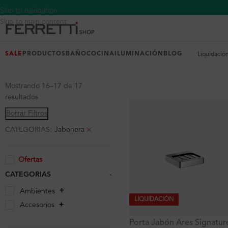
Skip to navigation
Skip to main content
SALE
PRODUCTOS
BAÑO
COCINA
ILUMINACIÓN
BLOG
Liquidació
Mostrando 16–17 de 17
resultados
Borrar Filtros
CATEGORIAS:
Jabonera
Ofertas
CATEGORIAS
-
Ambientes
LIQUIDACIÓN
Accesorios
Porta Jabón Ares Signatur