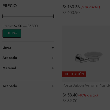
Mod.2
PRECIO
S/
160.36
(
60
%
dscto.
)
S/
400.90
Precio:
S/ 50
—
S/ 300
FILTRAR
Línea
+
Acabado
+
Material
+
LIQUIDACIÓN
Porta Jabón Verona Plus d
Acabado
+
vidrio
S/
53.40
(
40
%
dscto.
)
S/
89.00