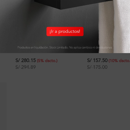
Jabonera Parrilla Venus Plus
Jabonera Holland Par
S/
280.15
S/
157.50
(
5
%
dscto.
)
(
10
%
dscto
S/
294.89
S/
175.00