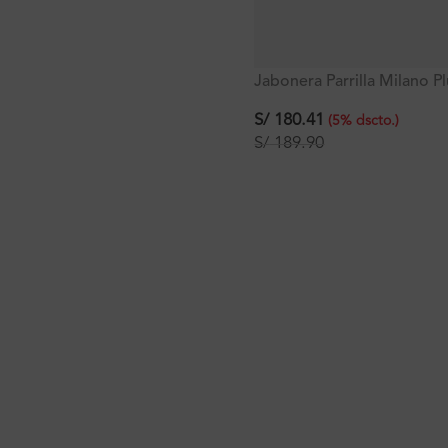
Jabonera Parrilla Milano P
S/
180.41
(
5
%
dscto.
)
S/
189.90