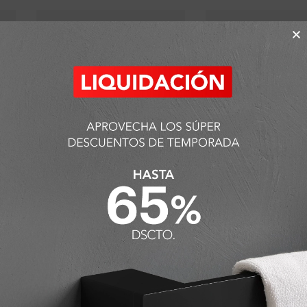
Jabonera de Vidrio Fashion
Porta Jabón Zero de
Acero Inoxidable Fer
S/
83.61
S/
212.94
(
5
%
dscto.
)
(
10
%
dscto
S/
88.01
S/
236.60