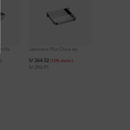
rilla
Jabonera Plus Chica de
Bronce Cromado
S/
264.52
.
)
(
10
%
dscto.
)
S/
293.91