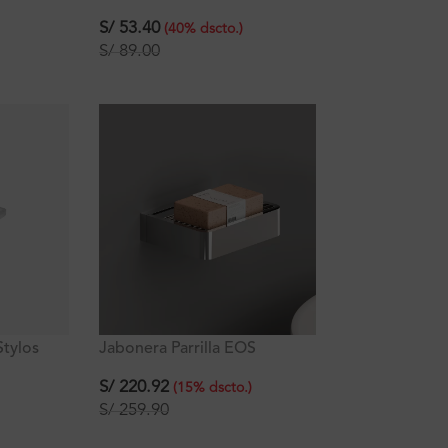
S/
53.40
(
40
%
dscto.
)
S/
89.00
Stylos
Jabonera Parrilla EOS
S/
220.92
(
15
%
dscto.
)
S/
259.90