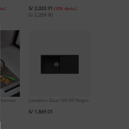
ose
poza empotrable con rebose
acero inoxidable
S/
2,033.91
to.
)
(
10
%
dscto.
)
71.1×40.6×25.4 cm
S/
2,259.90
 Hermes
Lavadero Zeus 100.50 Negro
le con
Mate C/Reb 1P + 1Esc
5.4 cm
100x50x20Cm
S/
1,869.01