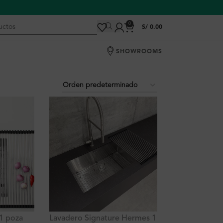
0
S/
0.00
SHOWROOMS
1 poza
Lavadero Signature Hermes 1