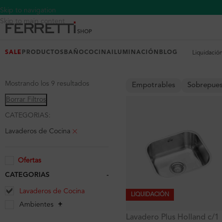
Skip to navigation
Skip to main content
SALE
PRODUCTOS
BAÑO
COCINA
ILUMINACIÓN
BLOG
Liquidació
Mostrando los 9 resultados
Empotrables
Sobrepue
Borrar Filtros
CATEGORIAS:
Lavaderos de Cocina
Ofertas
CATEGORIAS
-
Lavaderos de Cocina
LIQUIDACIÓN
Ambientes
Lavadero Plus Holland c/1