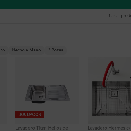
n
sto
Hecho
a Mano
2
Pozas
LIQUIDACIÓN
Lavadero Titan Helios de
Lavadero Hermes c/