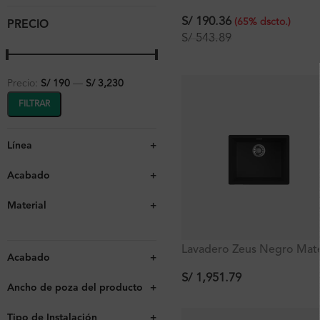
poza empotrable con reb
38×33×18 cm
S/
190.36
(
65
%
dscto.
)
PRECIO
S/
543.89
Precio:
S/ 190
—
S/ 3,230
FILTRAR
Línea
+
Acabado
+
Material
+
Lavadero Zeus Negro Mat
Acabado
+
c/1 poza empotrable con
rebose 55.6×45.6×20 cm
S/
1,951.79
Ancho de poza del producto
+
Tipo de Instalación
+