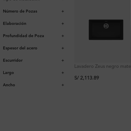
Número de Pozas
+
Elaboración
+
Profundidad de Poza
+
Espesor del acero
+
Escurridor
+
Lavadero Zeus negro mat
c/1 poza empotrable con
Largo
+
rebose 75.6×45.6×20 cm
S/
2,113.89
Ancho
+