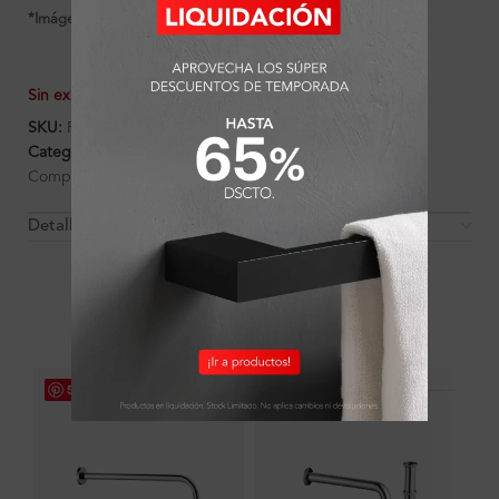
*Imágenes referenciales
Sin existencias
SKU:
FA1702
Categorías:
Ambientes
,
Baño
,
Brazo de ducha
,
Complementos
Detalles y Material
OTROS PRODUCTOS QUE PUEDEN
INTERESARTE
Save
Save