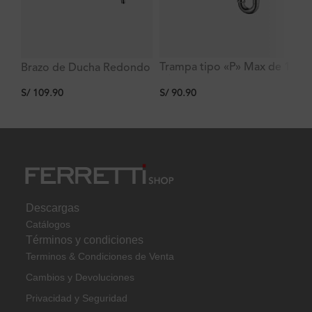
Trampa tipo «P» Max de 1
Tr
Brazo de Ducha Redondo
1/4 para lavatorio bronce
C
de 35cm
S/
90.90
S/
S/
109.90
cromo
Descargas
Catálogos
Términos y condiciones
Terminos & Condiciones de Venta
Cambios y Devoluciones
Privacidad y Seguridad