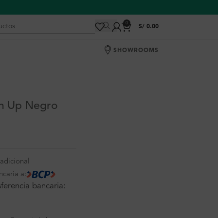
0
S/
0.00
SHOWROOMS
h Up Negro
adicional
ncaria a:
ferencia bancaria: