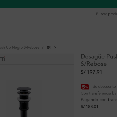
n
ush Up Negro S/Rebose
Desagüe Pus
S/Rebose
S/
197.91
de descuento 
Con transferencia ba
Pagando con trans
S/
188.01