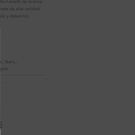
o Ferretti de bronce
ate de alta calidad,
ión y deterioro.
s
,
Baño
,
agüe
E