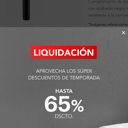
Complemento de bañ
con acabado negro m
resistente a la corros
*Imágenes referenciales
ra ampliar
Sin existencias
SKU:
FA7936
Categorías:
Ambiente
Complementos
,
Des
Detalles y Material
ODUCTOS QUE PUEDEN INTERESART