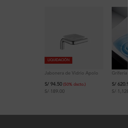
LIQUIDACIÓN
Jabonera de Vidrio Apolo
Grifería
Signature
Alto al
S/
94.50
S/
620.
(
50
%
dscto.
)
S/
189.00
S/
1,12