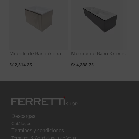
Mueble de Baño Alpha
Mueble de Baño Kronos
Mu
Latte De
Dark Grey De
Da
S/
2,314.35
S/
4,338.75
S/
600x470x470Mm con
1600x470x410Mm con
60
Tablero Matt Signature
Tablero Matt Signature
Ta
Descargas
Catálogos
Términos y condiciones
Terminos & Condiciones de Venta