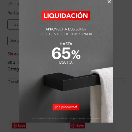
(El siguiente producto no incluye grifer?a)
*Imágenes referenciales
Garantía Ferretti
Uso y mantenimiento
Sin existencias
SKU:
FA11948-CHO
Categorías:
Ambientes
,
Baño
,
Muebles
Detalles y Material
OTROS PRODUCTOS QUE PUEDEN
INTERESARTE
Save
Save