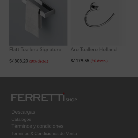
Flatt Toallero Signature
Aro Toallero Holland
La
de Manos Modelo 3
He
S/
179.55
S/
303.20
S/
43
(
5
%
dscto.
)
(
20
%
dscto.
)
Descargas
Catálogos
Términos y condiciones
Terminos & Condiciones de Venta