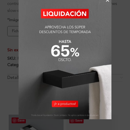
contrachapada con enchape de madera natural y cajones
slow-close para una experiencia elegante y funcional.
*Imágenes referenciales
Ficha de producto
Sin existencias
SKU:
FA12871
Categorías:
Ambientes
,
Baño
,
Muebles
Detalles y Material
OTROS PRODUCTOS QUE PUEDEN
INTERESARTE
Save
Save