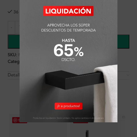
36 disponibles
COMPRAR
SKU:
FA8062
Categorías:
Ambientes
,
Baño
,
Lavatorios
Detalles y Material
OTROS PRODUCTOS QUE PUEDEN
INTERESARTE
Save
Save