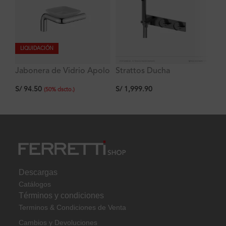
LIQUIDACIÓN
Jabonera de Vidrio Apolo
Strattos Ducha
Gr
Signature
Monocomando con
La
S/
94.50
S/
1,999.90
S/
desviador y Ducha de
(
50
%
dscto.
)
mano Titanio Ferretti
Descargas
Catálogos
Términos y condiciones
Terminos & Condiciones de Venta
Cambios y Devoluciones