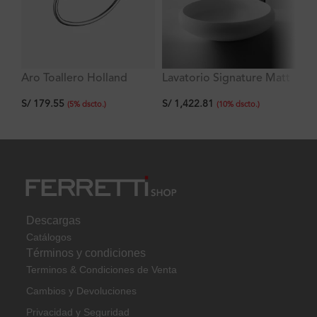
Aro Toallero Holland
Lavatorio Signature Matt
La
Venus A40 40.5×40.5×11
35
S/
179.55
S/
1,422.81
S/
cm
(
5
%
dscto.
)
(
10
%
dscto.
)
Descargas
Catálogos
Términos y condiciones
Terminos & Condiciones de Venta
Cambios y Devoluciones
Privacidad y Seguridad