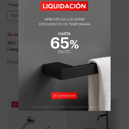
*Imágenes referenciales
Ficha de producto
Sin existencias
SKU:
FA17274
Categorías:
Ambientes
,
Baño
,
Lavatorios
Detalles y Material
OTROS PRODUCTOS QUE PUEDEN
INTERESARTE
Save
Save