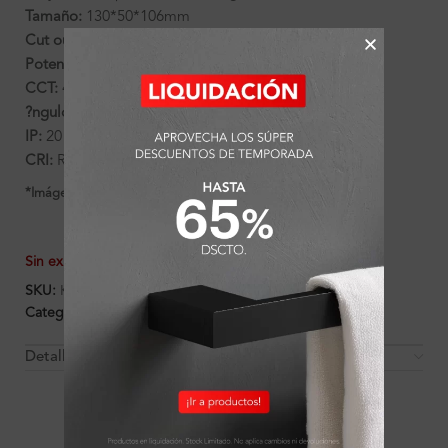
Tamaño:
130*50*106mm
Cut out ?:
90mm
Potencia:
7W
CCT:
4000
?ngulo:
15?
IP:
20
CRI:
Ra>90
*Imágenes referenciales
Sin existencias
SKU:
K300614
Categorías:
Celine
,
Luminarias
Detalles y Material
OTROS PRODUCTOS QUE PUEDEN