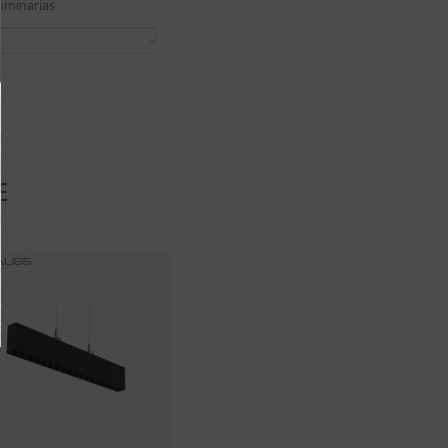
uminarias
E