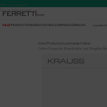
Skip to navigation
Skip to main content
SALE
PRODUCTOS
BAÑO
COCINA
ILUMINACIÓN
BLOG
Liquidació
Inicio
Productos
Luminarias
Celine
Celine Proyector Empotrable Led Dirigible 