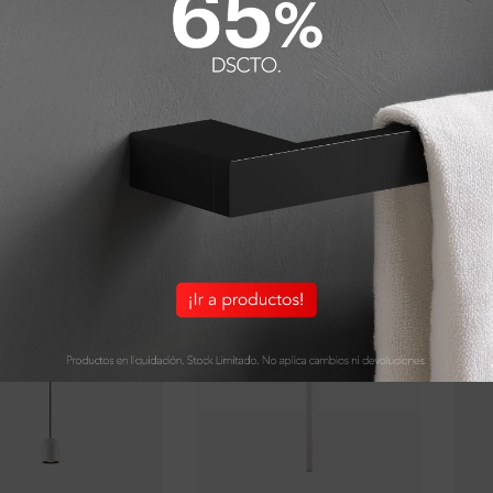
Categorías:
Celine
,
L
Detalles y Material
ODUCTOS QUE PUEDEN INTERESART