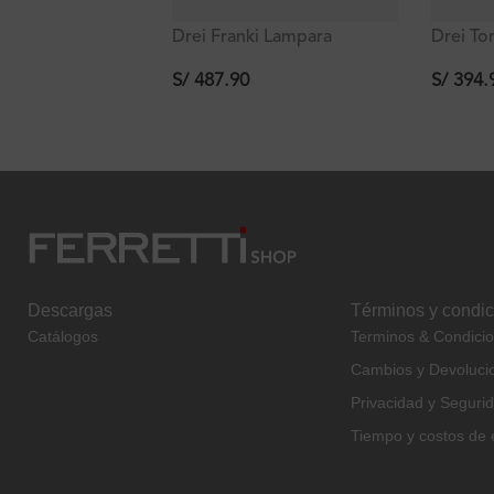
Drei Franki Lampara
Drei T
Colgante De Punto
Colgan
Triangular Blanca,
Redonda
S/
487.90
S/
394.
75*80mm/2m Cable, 3000k,
60*75m
5w, Ra>80 Krauss
5w, Ra>
Descargas
Términos y condi
Catálogos
Terminos & Condici
Cambios y Devoluci
Privacidad y Seguri
Tiempo y costos de 