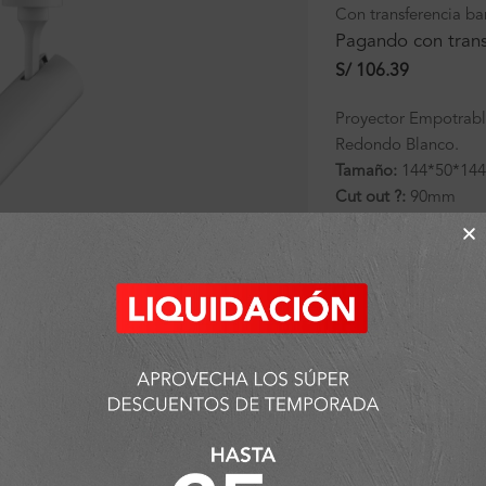
Con transferencia ba
Pagando con trans
S/
106.39
Proyector Empotrabl
Redondo Blanco.
Tamaño:
144*50*14
Cut out ?:
90mm
Potencia:
7W
CCT:
4000K
?ngulo:
15?
IP:
20
CRI:
Ra>90
*Imágenes referenciales
Sin existencias
SKU:
K301014