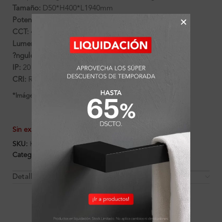
Tamaño:
D50*H400*L1940mm
Potencia:
7W
CCT:
4000K
Lumens:
560
?ngulo:
30?
IP:
20
CRI:
Ra>90
*Imágenes referenciales
Sin existencias
SKU:
K130124
Categorías:
Halo
,
Luminarias
Detalles y Material
OTROS PRODUCTOS QUE PUEDEN