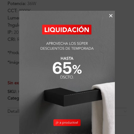
Potencia:
36W
CCT:
4000K
Lumens:
2880
?ngulo:
48?
IP:
20
CRI:
Ra>90
*Producto pr?ximo en llegar
*Imágenes referenciales
Sin existencias
SKU:
K140214
Categorías:
Hamburg
,
Luminarias
Detalles y Material