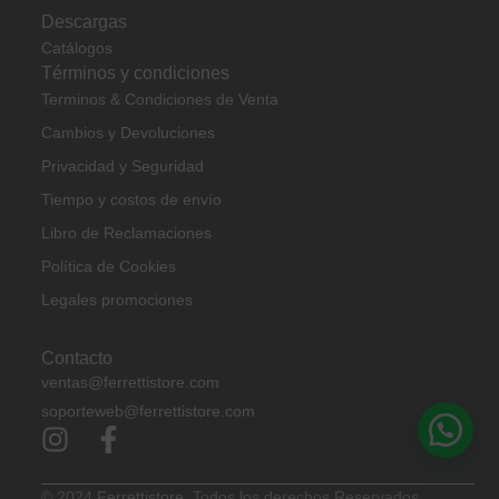
Descargas
Catálogos
Términos y condiciones
Terminos & Condiciones de Venta
Cambios y Devoluciones
Privacidad y Seguridad
Tiempo y costos de envío
Libro de Reclamaciones
Política de Cookies
Legales promociones
Contacto
ventas@ferrettistore.com
soporteweb@ferrettistore.com
© 2024
Ferrettistore.
Todos los derechos Reservados