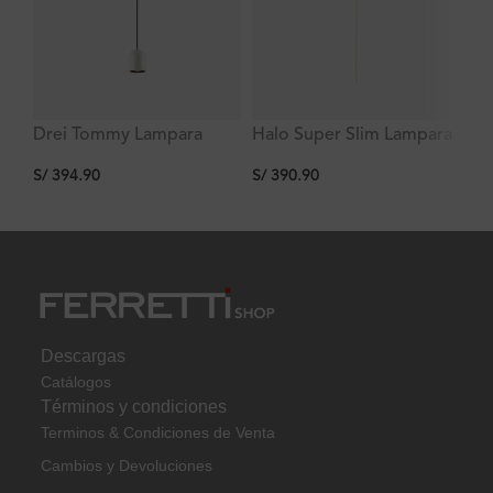
Drei Tommy Lampara
Halo Super Slim Lampara
Ha
Colgante De Punto
Colgante De Punto
Co
S/
394.90
S/
390.90
S/
Redonda Blanca,
Redonda Blanca,
Re
60*75mm/2m Cable,
D16*H2000mm, 3000k,
15
3000k, 5w, Ra>80 Krauss
1w, Ra>80 Krauss
36
Descargas
Catálogos
Términos y condiciones
Terminos & Condiciones de Venta
Cambios y Devoluciones