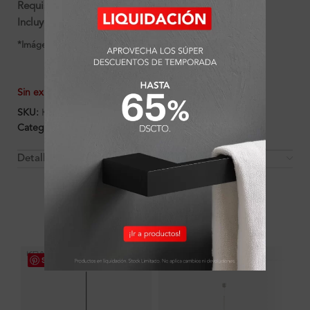
Requisito Bombilla:
1XGU10 (No incluye foco)
Incluye:
Socket para dicroico GU10
*Imágenes referenciales
Sin existencias
SKU:
K190610
Categorías:
Lion
,
Luminarias
Detalles y Material
OTROS PRODUCTOS QUE PUEDEN
INTERESARTE
Save
Save