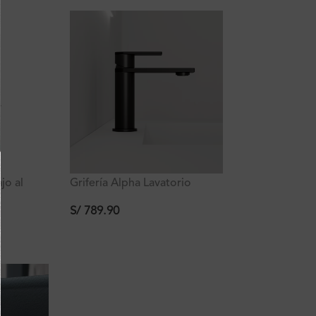
jo al
Grifería Alpha Lavatorio
tti
Negro Bajo al Mueble
Ferretti
S/
789.90