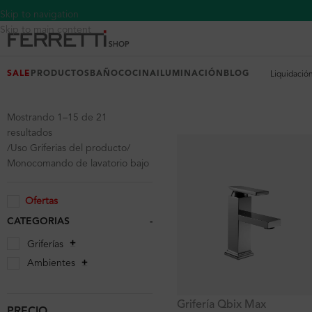
Skip to navigation
Skip to main content
SALE
PRODUCTOS
BAÑO
COCINA
ILUMINACIÓN
BLOG
Liquidació
Mostrando 16–21 de 21
resultados
Uso Griferias del producto
Monocomando de lavatorio bajo
Ofertas
CATEGORIAS
-
Griferías
Ambientes
Grifería Qbix Max