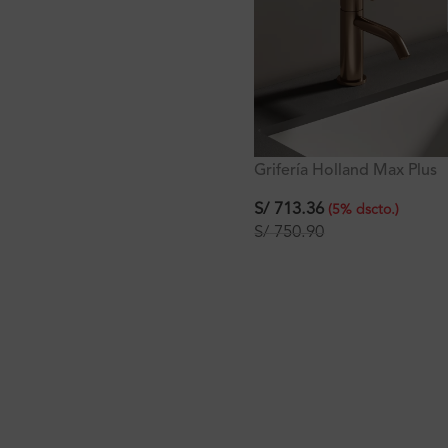
Grifería Holland Max Plus
Lavatorio Bajo Rose Gold
Mate Al Mueble
S/
713.36
(
5
%
dscto.
)
S/
750.90