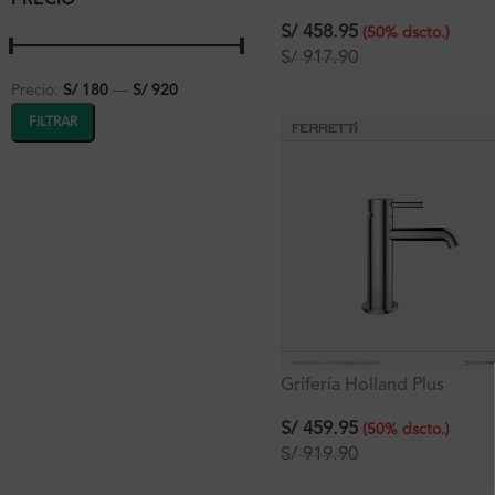
PRECIO
Monocomando Pico Bajo
Lavatorio al Mueble
S/
458.95
(
50
%
dscto.
)
S/
917.90
Precio:
S/ 180
—
S/ 920
FILTRAR
Grifería Holland Plus
Monocomando Lavatorio
Bajo al Mueble
S/
459.95
(
50
%
dscto.
)
S/
919.90