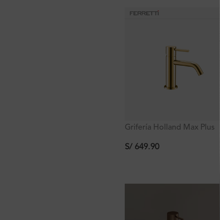
Grifería Holland Max Plus
Lavatorio Bajo Dorado Al
Mueble
S/
649.90