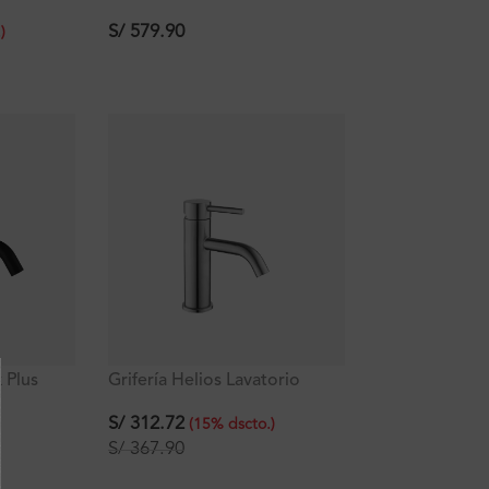
l Mueble
Mueble Ferretti
S/
579.90
.
)
 Plus
Grifería Helios Lavatorio
o Al
Monocomando Bajo Al
Mueble Titan
S/
312.72
(
15
%
dscto.
)
S/
367.90