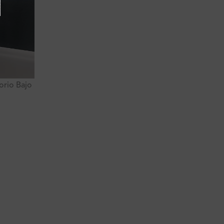
orio Bajo
Zen Lavatorio Bajo Al Mueble
Ferretti
S/
399.90