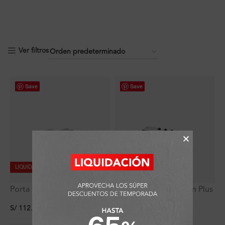
Ver filtros
Save
Save
LIQUIDACIÓN
Porta Cepillos Zen Bronce
Porta Cepillos Fashion Plus
Cromo
de bronce
S/
112.20
S/
139.41
(
40
%
dscto.
)
(
10
%
dscto.
)