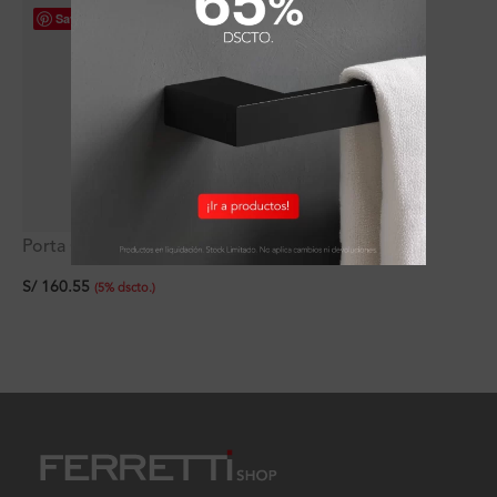
Save
Porta Cepillo Holland
S/
160.55
(
5
%
dscto.
)