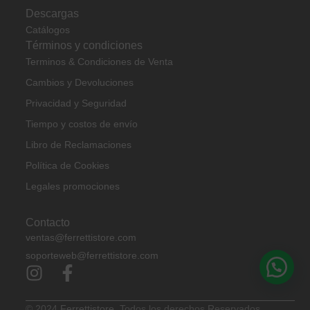
Descargas
Catálogos
Términos y condiciones
Terminos & Condiciones de Venta
Cambios y Devoluciones
Privacidad y Seguridad
Tiempo y costos de envío
Libro de Reclamaciones
Política de Cookies
Legales promociones
Contacto
ventas@ferrettistore.com
soporteweb@ferrettistore.com
© 2024
Ferrettistore.
Todos los derechos Reservados