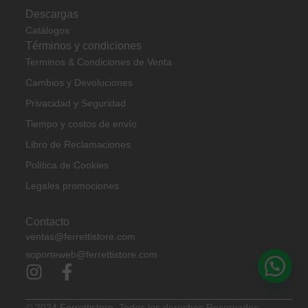
Descargas
Catálogos
Términos y condiciones
Terminos & Condiciones de Venta
Cambios y Devoluciones
Privacidad y Seguridad
Tiempo y costos de envío
Libro de Reclamaciones
Política de Cookies
Legales promociones
Contacto
ventas@ferrettistore.com
soporteweb@ferrettistore.com
© 2024
Ferrettistore.
Todos los derechos Reservados