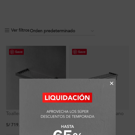
Ver filtros
Save
Save
Toallero Hotelero Flatt
Toallero Hotelero Milano
Signature
Plus
S/
719.10
S/
447.12
(
10
%
dscto.
)
(
10
%
dscto.
)