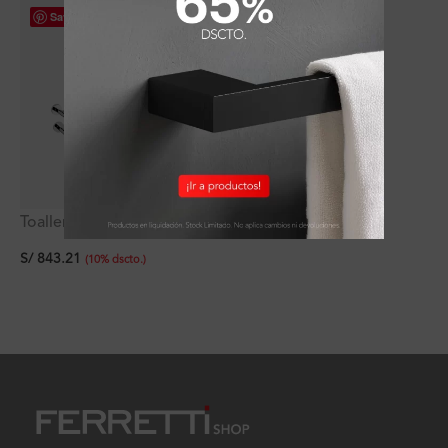
Save
Toallero Hotelero Doble
Stixx Signature
S/
843.21
(
10
%
dscto.
)