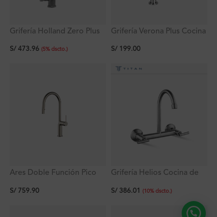
Grifería Holland Zero Plus
Grifería Verona Plus Cocina
Monocomando con pico
agua fría al mueble
S/
473.96
S/
199.00
giratorio al mueble
(
5
%
dscto.
)
Ares Doble Función Pico
Grifería Helios Cocina de
Extraible Satinada De
8″ a la Pared Acero Inox
S/
759.90
S/
386.01
Cocina Ferretti
Titan
(
10
%
dscto.
)