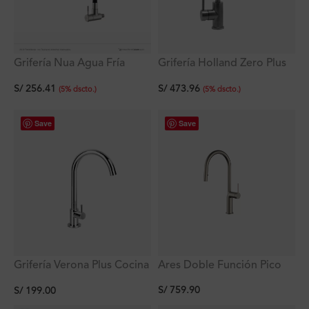
Grifería Nua Agua Fría
Grifería Holland Zero Plus
doble función a la pared
Monocomando con pico
S/
256.41
S/
473.96
con pico flex negro de
giratorio al mueble
(
5
%
dscto.
)
(
5
%
dscto.
)
acero inoxidable
Save
Save
Ares Doble Función Pico
Grifería Verona Plus Cocina
Extraible Satinada De
agua fría al mueble
S/
759.90
S/
199.00
Cocina Ferretti