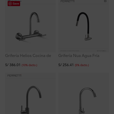
Save
Grifería Helios Cocina de
Grifería Nua Agua Fría
8″ a la Pared Acero Inox
doble función a la pared
S/
386.01
S/
256.41
Titan
con pico flex negro de
(
10
%
dscto.
)
(
5
%
dscto.
)
acero inoxidable