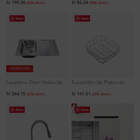
S/
190.36
S/
82.34
rebose 38×33×18 cm
(
65
%
dscto.
)
(
50
%
dscto.
)
Save
Save
LIQUIDACIÓN
Lavadero Titan Helios de
Escurridor de Platos de
Acero Inoxidable con
Acero Inoxidable 36.8 x
S/
264.15
S/
141.51
rebose y escurridor
32.5 x 16 cm
(
50
%
dscto.
)
(
20
%
dscto.
)
92×48×17.5 cm
Save
Save