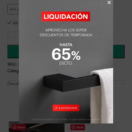
Uso y mantenimiento
68 disponibles
COMPRAR
SKU:
FA8804
Categorías:
Ambientes
,
Cocina
,
Cocina
,
Griferías
Detalles y Material
OTROS PRODUCTOS QUE PUEDEN
INTERESARTE
Save
Save