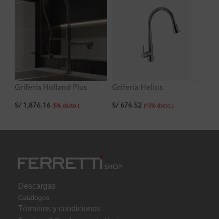
Grifería Holland Plus
Grifería Helios
La
Cocina multifuncional con
Monocomando Pico
He
S/
1,876.16
S/
676.52
S/
pico extraíble al mueble
Extraible con Doble
em
(
5
%
dscto.
)
(
15
%
dscto.
)
Función Titan
ac
71
Descargas
Catálogos
Términos y condiciones