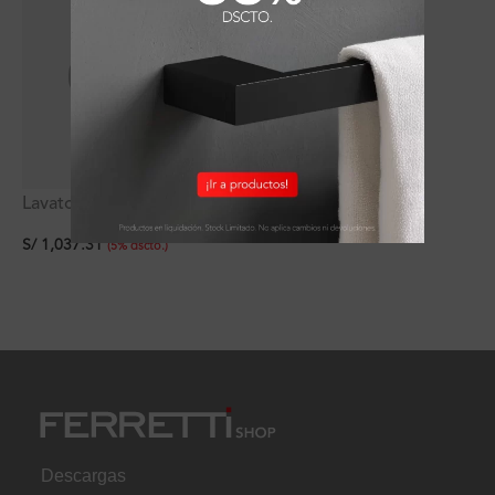
Lavatorio Venus Matt
35x35x9cm Signature
S/
1,037.31
(
5
%
dscto.
)
Descargas