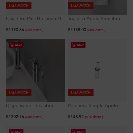
LIQUIDACIÓN
LIQUIDACIÓN
Lavadero Plus Holland c/1
Toallero Apolo Signature
poza empotrable con
60 cm
S/
190.36
S/
158.00
rebose 38×33×18 cm
(
65
%
dscto.
)
(
60
%
dscto.
)
Save
Save
LIQUIDACIÓN
LIQUIDACIÓN
Dispensador de Jabón
Perchero Simple Apolo
Líquido Apolo Signature
Signature
S/
202.76
S/
43.92
tipo Botella
(
60
%
dscto.
)
(
60
%
dscto.
)
Save
Save