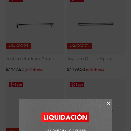
LIQUIDACIÓN
LIQUIDACIÓN
Toallero 450mm Apolo
Toallero Doble Apolo
Signature
Signature
S/
147.52
S/
199.20
(
60
%
dscto.
)
(
60
%
dscto.
)
Save
Save