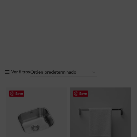
Ver filtros
Save
Save