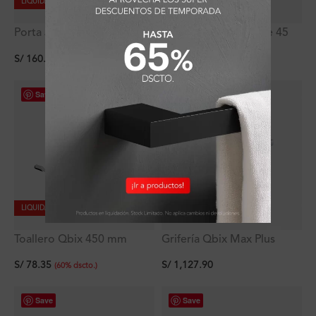
LIQUIDACIÓN
LIQUIDACIÓN
Porta Jabón Ares Signature
Toallero Polux Plus de 45
Mod.2
cm
S/
160.36
S/
80.50
(
60
%
dscto.
)
(
60
%
dscto.
)
Save
Save
LIQUIDACIÓN
LIQUIDACIÓN
Toallero Qbix 450 mm
Grifería Qbix Max Plus
Lavatorio Alto Al Mueble
S/
78.35
S/
1,127.90
(
60
%
dscto.
)
Save
Save