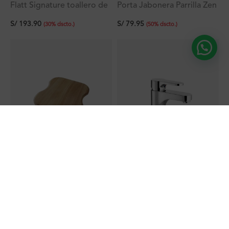
Flatt Signature toallero de
Porta Jabonera Parrilla Zen
mano doble
S/
79.95
S/
193.90
(
50
%
dscto.
)
(
30
%
dscto.
)
LIQUIDACIÓN
LIQUIDACIÓN
Tabla de Picar de Madera
Grifería Fashion Max
40×34.6 cm
Lavatorio Bajo al Mueble
S/
60.26
S/
269.14
(
50
%
dscto.
)
(
50
%
dscto.
)