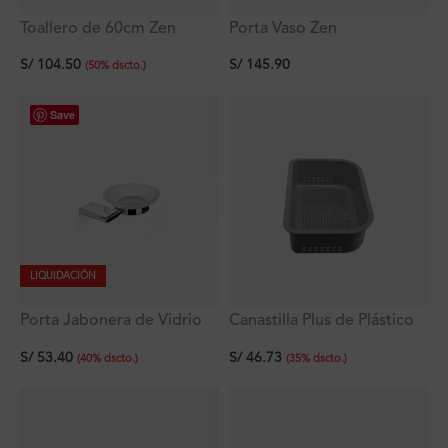
Toallero de 60cm Zen
Porta Vaso Zen
S/
104.50
S/
145.90
(
50
%
dscto.
)
Save
LIQUIDACIÓN
Porta Jabonera de Vidrio
Canastilla Plus de Plástico
Zen
37.5 x 25.7 x 11.5 cm
S/
53.40
S/
46.73
(
40
%
dscto.
)
(
35
%
dscto.
)