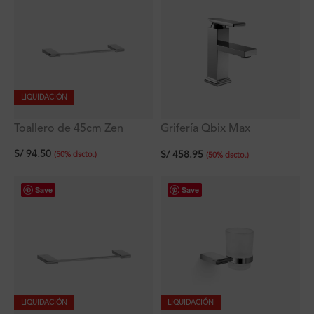
LIQUIDACIÓN
Toallero de 45cm Zen
Grifería Qbix Max
Monocomando Pico Bajo
S/
94.50
S/
458.95
Lavatorio al Mueble
(
50
%
dscto.
)
(
50
%
dscto.
)
Save
Save
LIQUIDACIÓN
LIQUIDACIÓN