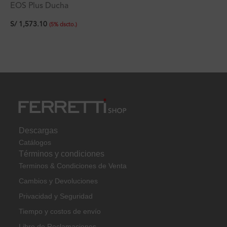
EOS Plus Ducha
Monocomando con
S/
1,573.10
Desviador + Ducha de
(
5
%
dscto.
)
Mano
Descargas
Catálogos
Términos y condiciones
Terminos & Condiciones de Venta
Cambios y Devoluciones
Privacidad y Seguridad
Tiempo y costos de envío
Libro de Reclamaciones