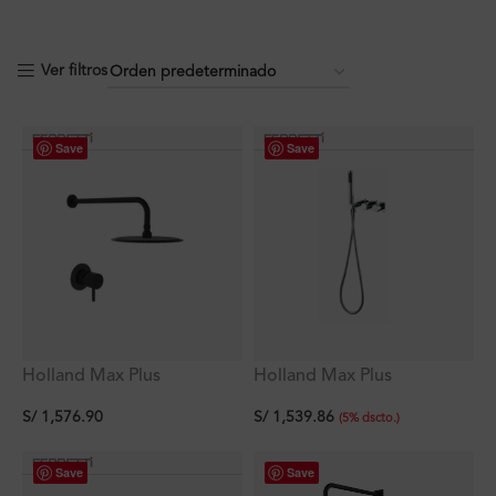
Ver filtros
Save
Save
Holland Max Plus
Holland Max Plus
Monocomando de Ducha
Monocomando de Ducha
S/
1,576.90
S/
1,539.86
Negra + Ducha Negra
con Ducha de Mano
(
5
%
dscto.
)
Redonda Slim 20cm +
Brazo Redondo De 38cm
Save
Save