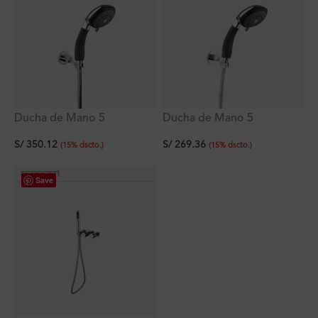
Ducha de Mano 5
Ducha de Mano 5
Funciones Signature Con
Funciones Signature Con
S/
350.12
S/
269.36
Flexo de PVC Deluxe
Flexo de Acero Inoxidable
(
15
%
dscto.
)
(
15
%
dscto.
)
Save