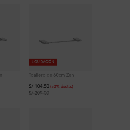
LIQUIDACIÓN
en
Toallero de 60cm Zen
S/
104.50
(
50
%
dscto.
)
S/
209.00