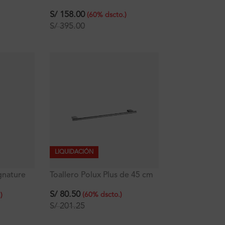
cm
S/
158.00
(
60
%
dscto.
)
S/
395.00
LIQUIDACIÓN
gnature
Toallero Polux Plus de 45 cm
S/
80.50
(
60
%
dscto.
)
.
)
S/
201.25