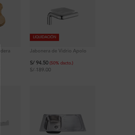
LIQUIDACIÓN
adera
Jabonera de Vidrio Apolo
Signature
S/
94.50
(
50
%
dscto.
)
S/
189.00