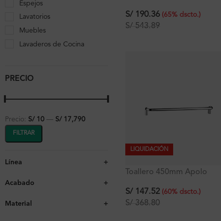
Espejos
poza empotrable con reb
38×33×18 cm
S/
190.36
(
65
%
dscto.
)
Lavatorios
S/
543.89
Muebles
Lavaderos de Cocina
PRECIO
Precio:
S/ 10
—
S/ 17,790
FILTRAR
LIQUIDACIÓN
Línea
+
Toallero 450mm Apolo
Signature
Acabado
+
S/
147.52
(
60
%
dscto.
)
S/
368.80
Material
+