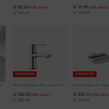
42.4×40 cm
S/
79.95
S/
82.34
(
50
%
dscto.
)
(
50
%
dscto.
)
S/
159.90
S/
164.67
LIQUIDACIÓN
LIQUIDACIÓN
io
Grifería Milano Plus Lavatorio
Porta Papel con Tap
Bajo de Agua Fría al Mueble
Plus
S/
228.53
S/
235.13
(
40
%
dscto.
)
(
20
%
dscto
S/
380.89
S/
293.91