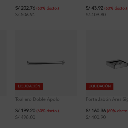
ose
Líquido Apolo Signature tipo
Signature
Botella
S/
202.76
S/
43.92
(
60
%
dscto.
)
(
60
%
dscto.
)
S/
506.91
S/
109.80
LIQUIDACIÓN
LIQUIDACIÓN
Toallero Doble Apolo
Porta Jabón Ares Si
Signature
Mod.2
S/
199.20
S/
160.36
(
60
%
dscto.
)
(
60
%
dscto
S/
498.00
S/
400.90