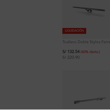
LIQUIDACIÓN
Toallero Doble Stylos Ferre
Plus
S/
132.54
(
40
%
dscto.
)
S/
220.90