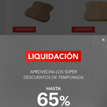
LIQUIDACIÓN
LIQUIDACIÓN
Tabla de Picar de Madera
Tabla de Picar de M
40×34.6 cm
42.9×37.3 cm
S/
60.26
S/
65.10
(
50
%
dscto.
)
(
50
%
dscto.
)
S/
120.52
S/
130.19