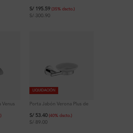
Plus
S/
195.59
(
35
%
dscto.
)
S/
300.90
LIQUIDACIÓN
a Venus
Porta Jabón Verona Plus de
vidrio
S/
53.40
.
)
(
40
%
dscto.
)
S/
89.00