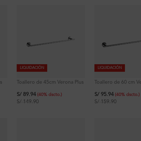
LIQUIDACIÓN
LIQUIDACIÓN
us
Toallero de 45cm Verona Plus
Toallero de 60 cm V
Plus
S/
89.94
S/
95.94
(
40
%
dscto.
)
(
40
%
dscto.
)
S/
149.90
S/
159.90