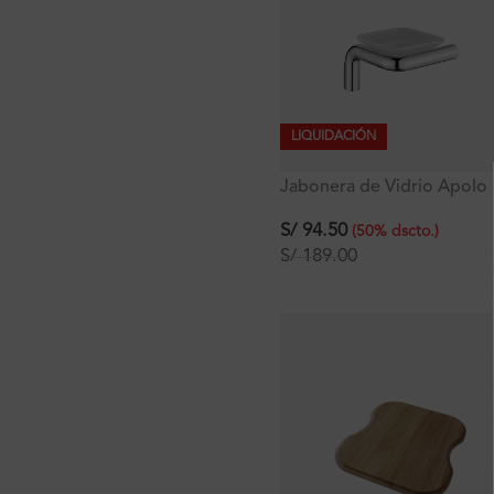
LIQUIDACIÓN
Jabonera de Vidrio Apolo
Signature
S/
94.50
(
50
%
dscto.
)
S/
189.00