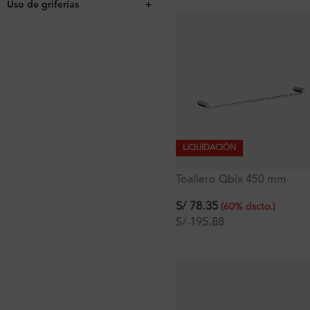
Uso de griferías
+
LIQUIDACIÓN
Toallero Qbix 450 mm
S/
78.35
(
60
%
dscto.
)
S/
195.88