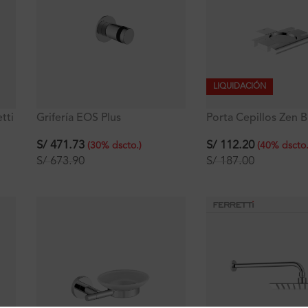
LIQUIDACIÓN
tti
Grifería EOS Plus
Porta Cepillos Zen 
Monocomando de Ducha
Cromo
S/
471.73
S/
112.20
(
30
%
dscto.
)
(
40
%
dscto
S/
673.90
S/
187.00