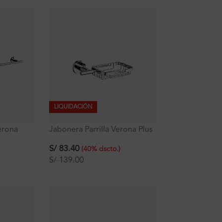
LIQUIDACIÓN
erona
Jabonera Parrilla Verona Plus
S/
83.40
(
40
%
dscto.
)
S/
139.00