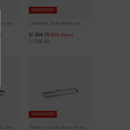
LIQUIDACIÓN
lero de
Lavadero Titan Helios de
Acero Inoxidable con rebose
y escurridor 92×48×17.5 cm
S/
264.15
.
)
(
50
%
dscto.
)
S/
528.30
LIQUIDACIÓN
lla Zen
Toallero Doble Barra Venus