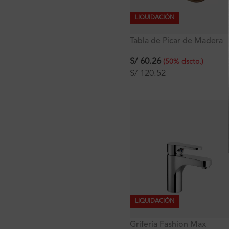
LIQUIDACIÓN
Tabla de Picar de Madera
40×34.6 cm
S/
60.26
(
50
%
dscto.
)
S/
120.52
LIQUIDACIÓN
Grifería Fashion Max