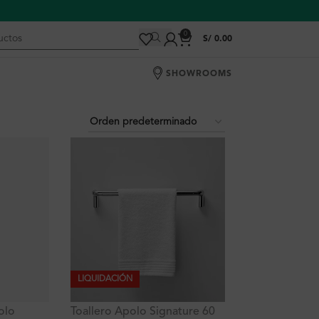
0
S/
0.00
SHOWROOMS
LIQUIDACIÓN
olo
Toallero Apolo Signature 60