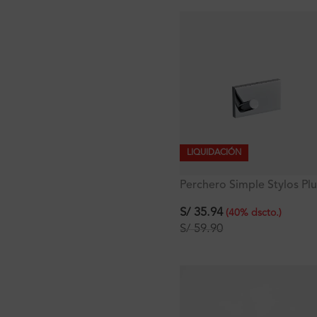
LIQUIDACIÓN
Perchero Simple Stylos Pl
S/
35.94
(
40
%
dscto.
)
S/
59.90