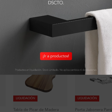
LIQUIDACIÓN
LIQUIDACIÓN
Tabla de Picar de Madera
Flatt Signature toal
42.9×37.3 cm
mano doble
S/
65.10
S/
193.90
(
50
%
dscto.
)
(
30
%
dscto
S/
130.19
S/
277.00
LIQUIDACIÓN
LIQUIDACIÓN
Tabla de Picar de Madera
Porta Jabonera Parri