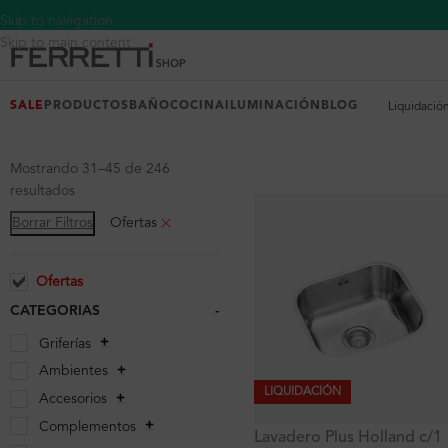
Skip to navigation
Skip to main content
SALE
PRODUCTOS
BAÑO
COCINA
ILUMINACIÓN
BLOG
Liquidació
Mostrando 31–45 de 246
resultados
Borrar Filtros
Ofertas
Ofertas
CATEGORIAS
-
Griferías
Ambientes
LIQUIDACIÓN
Accesorios
Complementos
Lavadero Plus Holland c/1