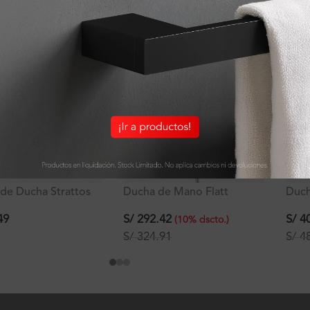
de Ducha Strattos
Ducha de Mano Flatt
Duch
nción Incluye Brazo y
Signature Plano con Flexo
Sign
a
de Acero Inoxidable
de P
49
S/
292.42
S/
40
(
10
%
dscto.
)
S/
324.91
S/
48