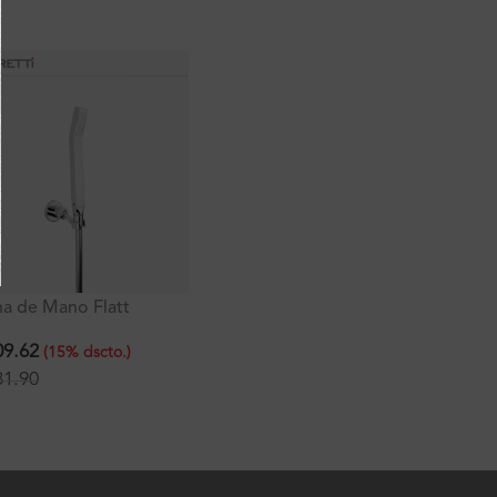
a de Mano Flatt
Ducha Española Ultra Slim
D
ature Plano con Flexo
30cm
U
VC Deluxe
R
9.62
S/
707.97
S
(
15
%
dscto.
)
(
15
%
dscto.
)
1.90
S/
832.90
S