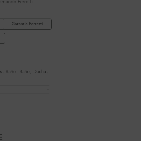
mando Ferretti
Garantía Ferretti
o
s
,
Baño
,
Baño
,
Ducha
,
E