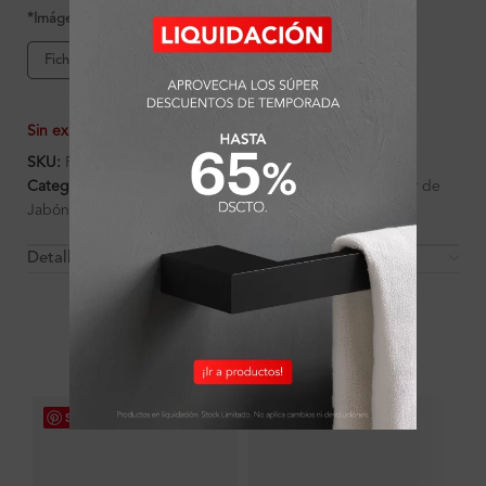
*Imágenes referenciales
Ficha de producto
Sin existencias
SKU:
FA2769
Categorías:
Accesorios
,
Ambientes
,
Baño
,
Dispensador de
Jabón
Detalles y Material
OTROS PRODUCTOS QUE PUEDEN
INTERESARTE
Save
Save