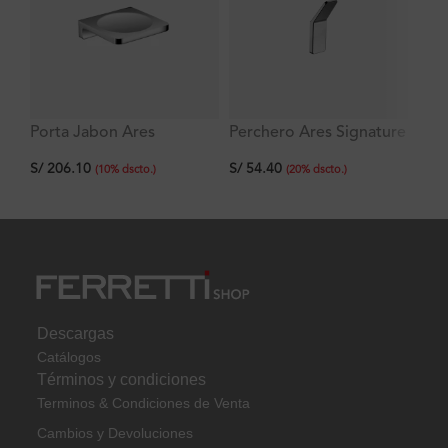
Porta Jabon Ares
Perchero Ares Signature
To
Signature
de bronce pesado
Si
S/
206.10
S/
54.40
S/
(
10
%
dscto.
)
(
20
%
dscto.
)
Descargas
Catálogos
Términos y condiciones
Terminos & Condiciones de Venta
Cambios y Devoluciones