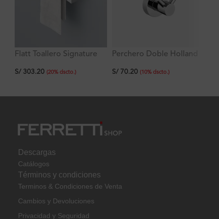
Flatt Toallero Signature
Perchero Doble Holland
La
de Manos Modelo 3
He
S/
70.20
S/
303.20
S/
43
(
10
%
dscto.
)
(
20
%
dscto.
)
Descargas
Catálogos
Términos y condiciones
Terminos & Condiciones de Venta
Cambios y Devoluciones
Privacidad y Seguridad