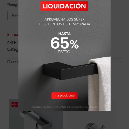
*Imágenes referenciales
Ficha de producto
Sin existencias
SKU:
FA1544
Categorías:
Accesorios
,
Ambientes
,
Aro toallero
,
Baño
Detalles y Material
OTROS PRODUCTOS QUE PUEDEN
INTERESARTE
Save
Save