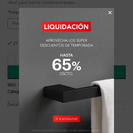
ideal para baños contemporáneos.
*Imágenes referenciales
Ficha de producto
21 disponibles
COMPRAR
SKU:
FA5170
Categorías:
Ambientes
,
Baño
,
Baño
,
Griferías
Detalles y Material
OTROS PRODUCTOS QUE PUEDEN