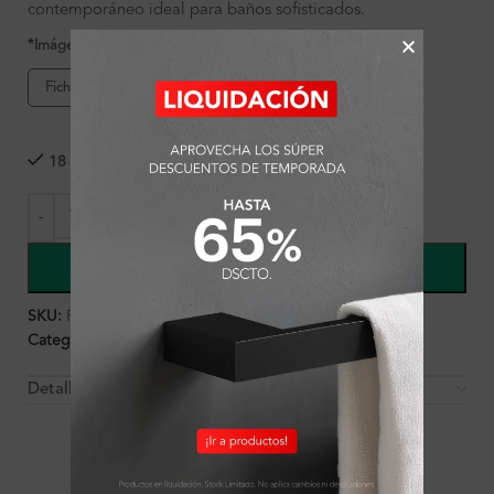
contemporáneo ideal para baños sofisticados.
*Imágenes referenciales
Ficha de producto
18 disponibles
COMPRAR
SKU:
FA5164
Categorías:
Ambientes
,
Baño
,
Baño
,
Griferías
Detalles y Material
OTROS PRODUCTOS QUE PUEDEN