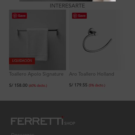
INTERESARTE
Save
Save
LIQUIDACIÓN
Toallero Apolo Signature
Aro Toallero Holland
La
60 cm
He
S/
179.55
S/
158.00
S/
43
(
5
%
dscto.
)
(
60
%
dscto.
)