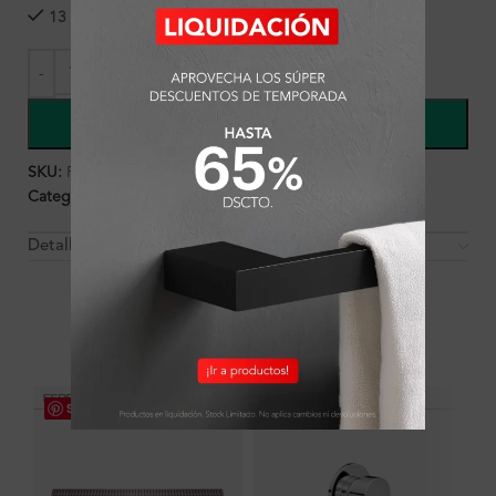
13 disponibles
COMPRAR
SKU:
FA7805
Categorías:
Ambientes
,
Baño
,
Griferías
,
Tina
Detalles y Material
OTROS PRODUCTOS QUE PUEDEN
INTERESARTE
Save
Save