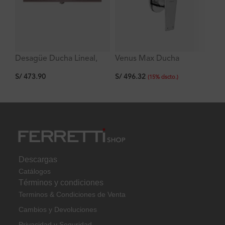
Desagüe Ducha Lineal,
Venus Max Ducha
Br
Acero Inoxidable 800*68
Monocomando Plus
de
S/
473.90
S/
496.32
S/
mm Signature
(
15
%
dscto.
)
Descargas
Catálogos
Términos y condiciones
Terminos & Condiciones de Venta
Cambios y Devoluciones
Privacidad y Seguridad