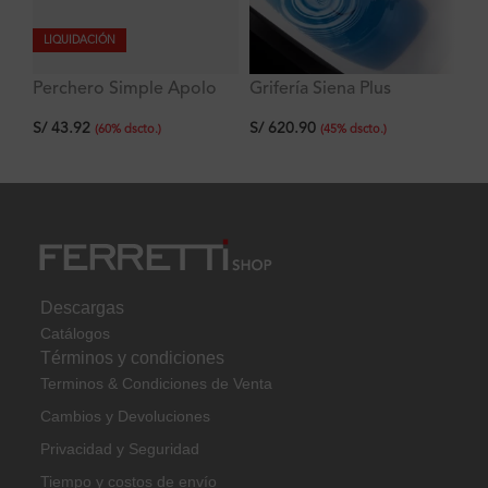
LIQUIDACIÓN
Perchero Simple Apolo
Grifería Siena Plus
Fl
Signature
Lavatorio Alto al Mueble
de
S/
43.92
S/
620.90
S/
(
60
%
dscto.
)
(
45
%
dscto.
)
Descargas
Catálogos
Términos y condiciones
Terminos & Condiciones de Venta
Cambios y Devoluciones
Privacidad y Seguridad
Tiempo y costos de envío