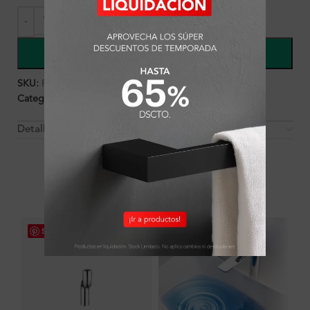
COMPRAR
SKU:
FA7902-B
Categorías:
Ambientes
,
Baño
,
Baño
,
Griferías
Detalles y Material
OTROS PRODUCTOS QUE PUEDEN
INTERESARTE
Save
Save