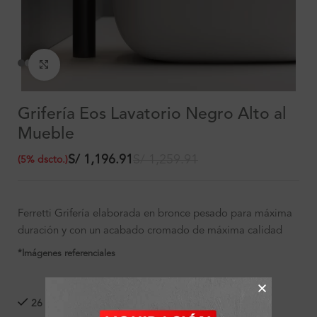
Clic para ampliar
Grifería Eos Lavatorio Negro Alto al
Mueble
S/
1,196.91
S/
1,259.91
(
5
%
dscto.
)
Ferretti Grifería elaborada en bronce pesado para máxima
duración y con un acabado cromado de máxima calidad
*Imágenes referenciales
26 disponibles