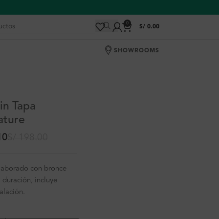
0
S/
0.00
SHOWROOMS
in Tapa
ature
10
S/
198.00
laborado con bronce
duración, incluye
alación.