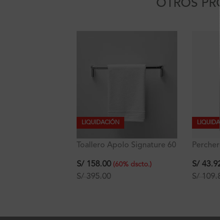
OTROS PR
LIQUIDACIÓN
LIQUID
Toallero Apolo Signature 60
Percher
cm
Signatu
S/
158.00
S/
43.9
(
60
%
dscto.
)
S/
395.00
S/
109.