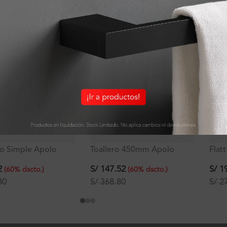
ODUCTOS QUE PUEDEN INTERESART
ACIÓN
LIQUIDACIÓN
LIQ
o Simple Apolo
Toallero 450mm Apolo
Flat
re
Signature
man
2
S/
147.52
S/
19
(
60
%
dscto.
)
(
60
%
dscto.
)
80
S/
368.80
S/
27