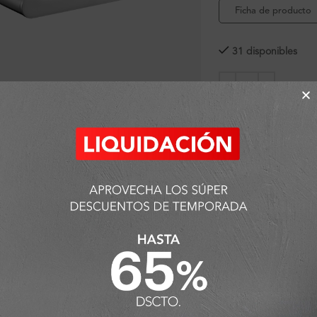
Ficha de producto
31 disponibles
ra ampliar
SKU:
FA2334
Categorías:
Accesorio
Porta Papel
Detalles y Material