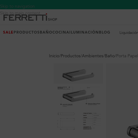
Skip to navigation
Skip to main content
SALE
PRODUCTOS
BAÑO
COCINA
ILUMINACIÓN
BLOG
Liquidació
Inicio
Productos
Ambientes
Baño
Porta Pape