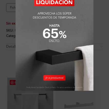
Ficha de producto
Garantía Ferretti
Sin existencias
SKU:
FA2348
Categorías:
Accesorios
,
Ambientes
,
Baño
,
Toallero
Detalles y Material
OTROS PRODUCTOS QUE PUEDEN
INTERESARTE
Save
Save