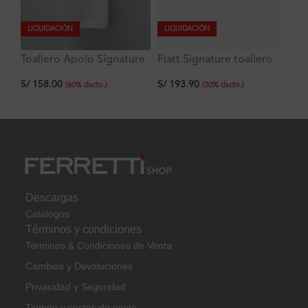
LIQUIDACIÓN
LIQUIDACIÓN
Toallero Apolo Signature
Flatt Signature toallero
Po
60 cm
de mano doble
br
S/
158.00
S/
193.90
S/
(
60
%
dscto.
)
(
30
%
dscto.
)
Descargas
Catálogos
Términos y condiciones
Terminos & Condiciones de Venta
Cambios y Devoluciones
Privacidad y Seguridad
Tiempo y costos de envío