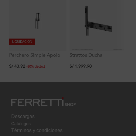
LIQUIDACIÓN
Perchero Simple Apolo
Strattos Ducha
Fl
Signature
Monocomando con
de
S/
43.92
S/
1,999.90
S/
desviador y Ducha de
(
60
%
dscto.
)
mano Titanio Ferretti
Descargas
Catálogos
Términos y condiciones