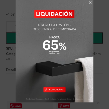
59 disponibles
COMPRAR
SKU:
FA1138
Categorías:
Accesorios
,
Ambientes
,
Baño
,
Toallero
,
Toallero
60 cm
Detalles y Material
OTROS PRODUCTOS QUE PUEDEN
INTERESARTE
Save
Save