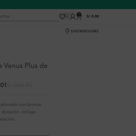
0
S/
0.00
SHOWROOMS
a Venus Plus de
.01
S/
368.90
laborado con bronce
duración, incluye
alación.