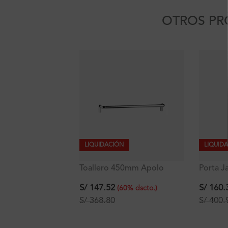
OTROS PR
LIQUIDACIÓN
LIQUID
Toallero 450mm Apolo
Porta J
Signature
Mod.2
S/
147.52
S/
160.
(
60
%
dscto.
)
S/
368.80
S/
400.