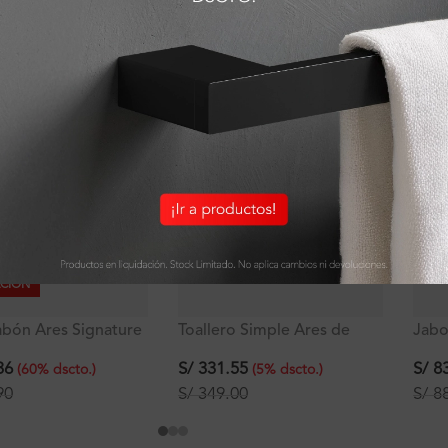
ODUCTOS QUE PUEDEN INTERESART
ACIÓN
abón Ares Signature
Toallero Simple Ares de
Jabo
50cm
S/
83
36
S/
331.55
(
60
%
dscto.
)
(
5
%
dscto.
)
S/
88
90
S/
349.00