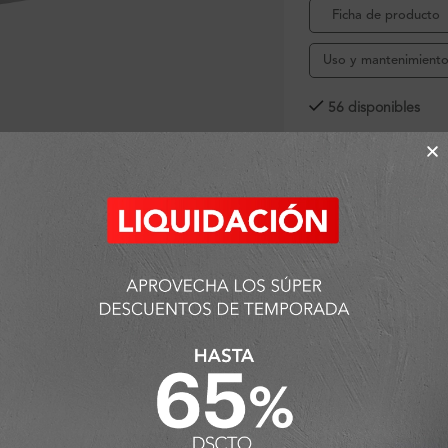
Ficha de producto
Uso y mantenimient
56 disponibles
ra ampliar
SKU:
FA1505
Categorías:
Accesorio
Toallero
,
Toallero 60 
Detalles y Material