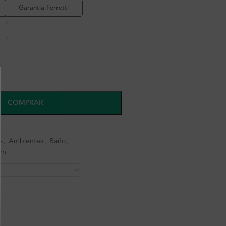
Garantía Ferretti
o
COMPRAR
s
,
Ambientes
,
Baño
,
cm