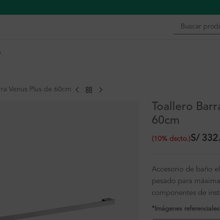
n
arra Venus Plus de 60cm
Toallero Barr
60cm
S/
332
(
10
%
dscto.
)
Accesorio de baño e
pesado para máxima 
componentes de inst
*Imágenes referenciales