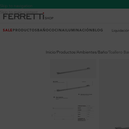
Skip to navigation
Skip to main content
SALE
PRODUCTOS
BAÑO
COCINA
ILUMINACIÓN
BLOG
Liquidació
Inicio
Productos
Ambientes
Baño
Toallero B