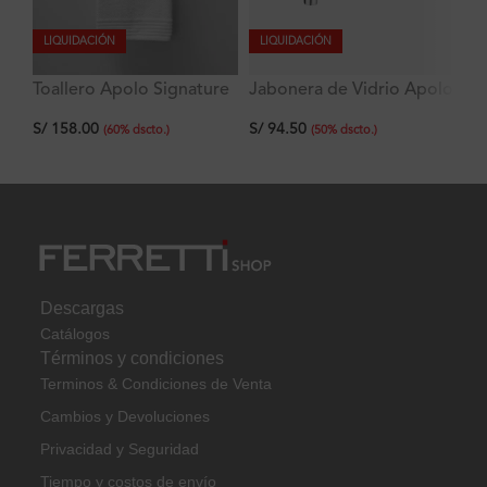
LIQUIDACIÓN
LIQUIDACIÓN
L
Toallero Apolo Signature
Jabonera de Vidrio Apolo
Pe
60 cm
Signature
Si
S/
158.00
S/
94.50
S/
(
60
%
dscto.
)
(
50
%
dscto.
)
Descargas
Catálogos
Términos y condiciones
Terminos & Condiciones de Venta
Cambios y Devoluciones
Privacidad y Seguridad
Tiempo y costos de envío