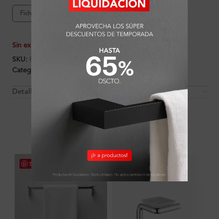
Ficha de producto
Garantía Ferretti
Sin existencias
SKU:
FA1596
Categorías:
Accesorios
,
Ambientes
,
Aro toallero
,
Baño
Detalles y Material
OTROS PRODUCTOS QUE PUEDEN
INTERESARTE
Save
Save