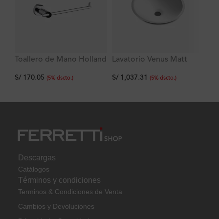
Toallero de Mano Holland
Lavatorio Venus Matt
La
Plus
35x35x9cm Signature
St
S/
170.05
S/
1,037.31
S/
60
(
5
%
dscto.
)
(
5
%
dscto.
)
Descargas
Catálogos
Términos y condiciones
Terminos & Condiciones de Venta
Cambios y Devoluciones