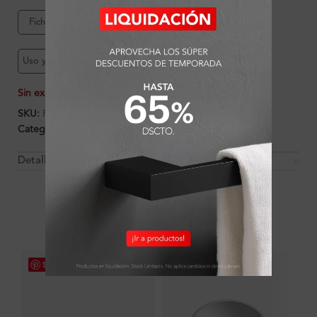
Ficha de producto
Garantía Ferretti
Uso y mantenimiento
Sin existencias
SKU:
FA7964
Categorías:
Ambientes
,
Baño
,
Baño
,
Griferías
Detalles y Material
OTROS PRODUCTOS QUE PUEDEN
INTERESARTE
Save
Save