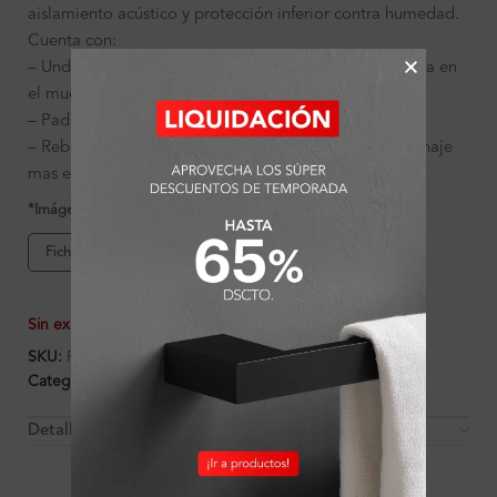
aislamiento acústico y protección inferior contra humedad.
Cuenta con:
– Undercoating: Para prevenir la condensación de agua en
el mueble
– Pads antisonido: Disminuye sonidos al lavar.
– Rebose: Previene el derrame del agua y para un drenaje
mas eficiente.
*Imágenes referenciales
Ficha de producto
Sin existencias
SKU:
FA17101
Categorías:
Ambientes
,
Cocina
,
Lavaderos de Cocina
Detalles y Material