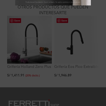
OTROS PRODUCTOS QUE PUEDEN
INTERESARTE
Save
Save
Gr
Grifería Holland Zero Plus
Grifería Eos Pico Extraible
8″
Cocina de dos Funciones
Negro 2 Funciones al
S/
S/
1,411.91
S/
1,946.89
Ti
con pico extraíble de
Mueble
(
20
%
dscto.
)
Jebe Negro