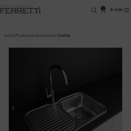
Skip to navigation
0
S/
0.00
Skip to main content
Inicio
Productos
Ambientes
Cocina