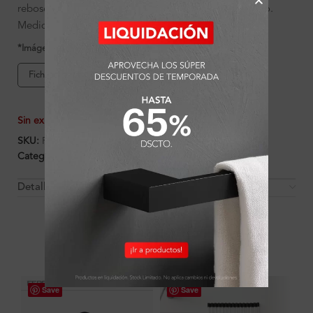
rebose, escurridor, trampa, desagüe y aislante acústico.
Medidas 85×50×19 cm.
*Imágenes referenciales
Ficha de producto
Sin existencias
SKU:
FA15696
Categorías:
Ambientes
,
Cocina
,
Lavaderos de Cocina
Detalles y Material
OTROS PRODUCTOS QUE PUEDEN
INTERESARTE
Save
Save