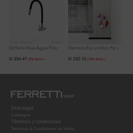
Grifería Nua Agua Fría
Hermes Escurridor Para
Gr
doble función a la pared
Lavadero de Acero
Co
S/
256.41
S/
232.10
S/
con pico flex negro de
Inoxidable
Mu
(
5
%
dscto.
)
(
10
%
dscto.
)
acero inoxidable
Descargas
Catálogos
Términos y condiciones
Terminos & Condiciones de Venta