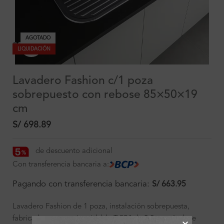
AGOTADO
Clic para ampliar
LIQUIDACIÓN
Lavadero Fashion c/1 poza
sobrepuesto con rebose 85×50×19
cm
S/
698.89
de descuento adicional
Con transferencia bancaria a:
Pagando con transferencia bancaria:
S/
663.95
Lavadero Fashion de 1 poza, instalación sobrepuesta,
fabricado en acero inoxidable T-304 de 0.8 mm. Incluye