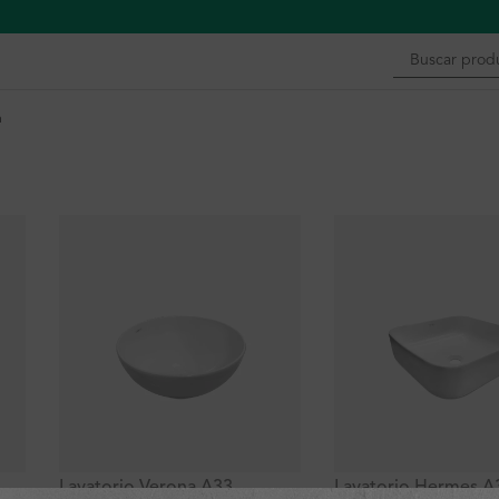
n
Lavatorio Verona A33
Lavatorio Hermes A