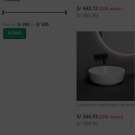
PRECIO
Cerámica Blanca
49×35.5×13.5 cm
S/
443.12
(
20
%
dscto.
)
S/
553.90
Precio:
S/ 280
—
S/ 500
FILTRAR
Lavatorio redondo cerámi
Holland A42 Ferretti
42x42x14 cm
S/
344.93
(
25
%
dscto.
)
S/
459.90