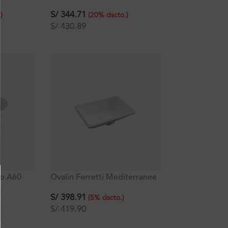
x39x14
Cerámica Blanca 40x40x13
cm
S/
344.71
.
)
(
20
%
dscto.
)
S/
430.89
no A60
Ovalin Ferretti Mediterranee
x40x18.5
A60 Ceramica Blanca
60x40X22cm
S/
398.91
(
5
%
dscto.
)
S/
419.90