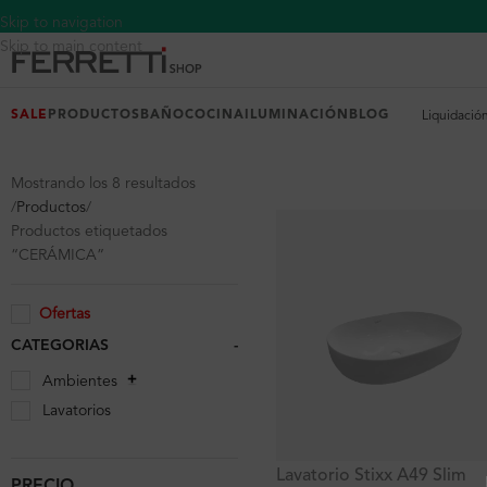
Skip to navigation
Skip to main content
SALE
PRODUCTOS
BAÑO
COCINA
ILUMINACIÓN
BLOG
Liquidació
Mostrando los 8 resultados
Productos
Productos etiquetados
“CERÁMICA”
Ofertas
CATEGORIAS
-
Ambientes
Lavatorios
Lavatorio Stixx A49 Slim