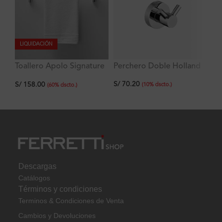
LIQUIDACIÓN
Toallero Apolo Signature
Perchero Doble Holland
La
60 cm
Ve
S/
70.20
S/
158.00
S/
c
(
10
%
dscto.
)
(
60
%
dscto.
)
Descargas
Catálogos
Términos y condiciones
Terminos & Condiciones de Venta
Cambios y Devoluciones