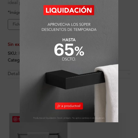
ideal para baños contemporáneos.
*Imágenes referenciales
Ficha de producto
Sin existencias
SKU:
FA5172
Categorías:
Ambientes
,
Baño
,
Baño
,
Griferías
Detalles y Material
OTROS PRODUCTOS QUE PUEDEN
INTERESARTE
Save
Save