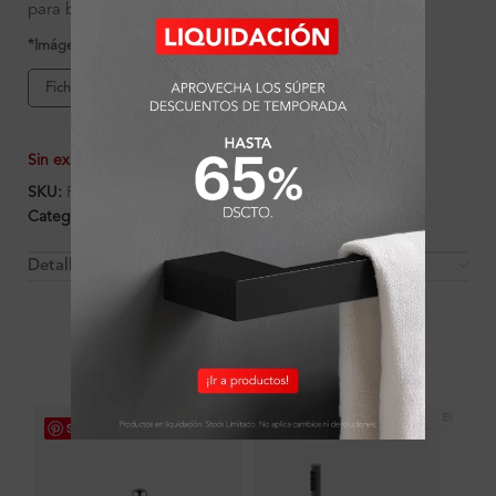
para baños sofisticados.
*Imágenes referenciales
Ficha de producto
Sin existencias
SKU:
FA5171
Categorías:
Ambientes
,
Baño
,
Baño
,
Griferías
Detalles y Material
OTROS PRODUCTOS QUE PUEDEN
INTERESARTE
Save
Save