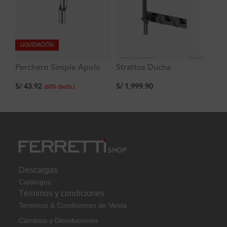
LIQUIDACIÓN
Perchero Simple Apolo
Strattos Ducha
Ar
Signature
Monocomando con
S/
S/
43.92
S/
1,999.90
desviador y Ducha de
(
60
%
dscto.
)
mano Titanio Ferretti
Descargas
Catálogos
Términos y condiciones
Terminos & Condiciones de Venta
Cambios y Devoluciones