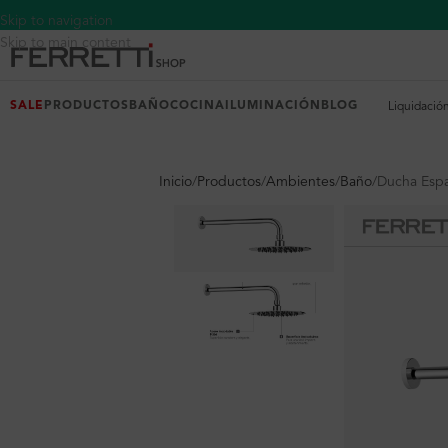
Skip to navigation
Skip to main content
SALE
PRODUCTOS
BAÑO
COCINA
ILUMINACIÓN
BLOG
Liquidació
Inicio
Productos
Ambientes
Baño
Ducha Espa