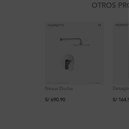
OTROS PR
Desagüe
Nexus Ducha
Cuadrad
Monocomando Slim 20Cm
110x11
Cuadrada + Brazo 35cm de
S/
164.
S/
690.90
Ducha Ferretti