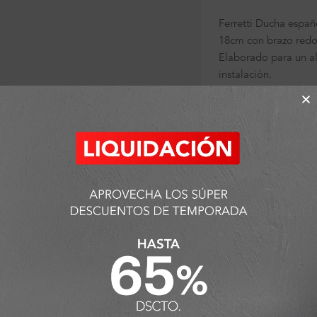
Ferretti Ducha españ
18cm con brazo red
Elaborado para un al
instalación.
ra ampliar
*Imágenes referenciales
Sin existencias
SKU:
FA3094
Categorías:
Ambiente
Cabezas de ducha
,
D
Detalles y Material