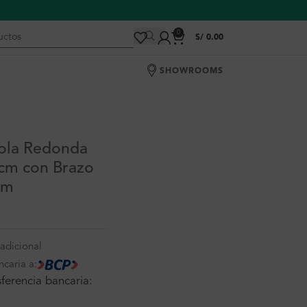
0
S/
0.00
SHOWROOMS
ola Redonda
8cm con Brazo
cm
adicional
ncaria a:
ferencia bancaria: