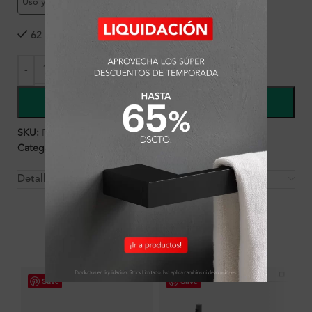
Uso y mantenimiento
62 disponibles
COMPRAR
SKU:
FA7902
Categorías:
Ambientes
,
Baño
,
Baño
,
Griferías
Detalles y Material
OTROS PRODUCTOS QUE PUEDEN
INTERESARTE
Save
Save