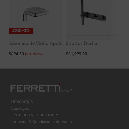
LIQUIDACIÓN
Jabonera de Vidrio Apolo
Strattos Ducha
La
Signature
Monocomando con
He
S/
94.50
S/
1,999.90
S/
desviador y Ducha de
43
(
50
%
dscto.
)
mano Titanio Ferretti
Descargas
Catálogos
Términos y condiciones
Terminos & Condiciones de Venta