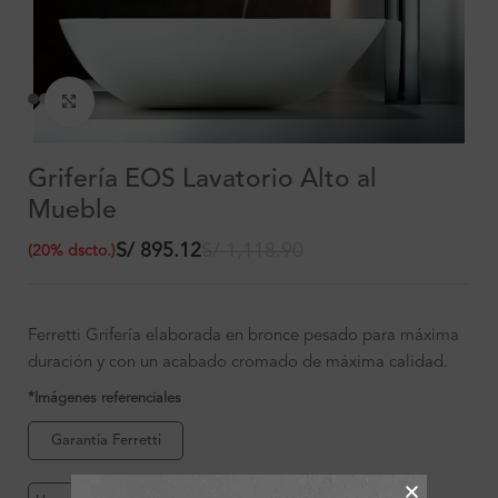
Clic para ampliar
Grifería EOS Lavatorio Alto al
Mueble
S/
895.12
S/
1,118.90
(
20
%
dscto.
)
Ferretti Grifería elaborada en bronce pesado para máxima
duración y con un acabado cromado de máxima calidad.
*Imágenes referenciales
Garantía Ferretti