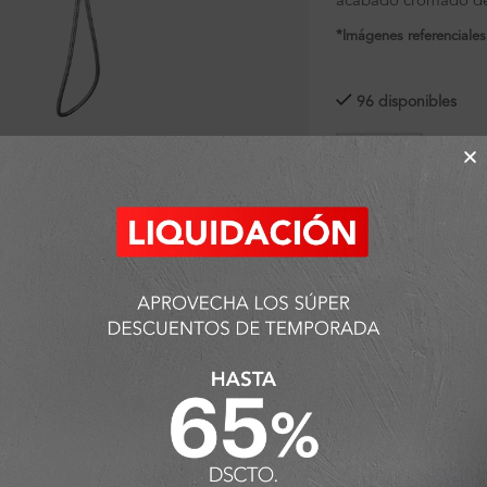
acabado cromado de
*Imágenes referenciales
96 disponibles
ra ampliar
SKU:
FA7906
Categorías:
Ambiente
Ducha de mano
,
Grif
Detalles y Material