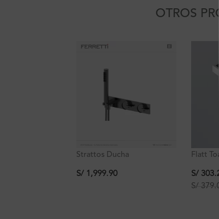
OTROS PR
Strattos Ducha
Flatt To
Monocomando con
Manos 
desviador y Ducha de mano
S/
1,999.90
S/
303.
Titanio Ferretti
S/
379.