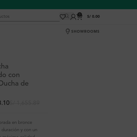
0
S/
0.00
SHOWROOMS
cha
o con
 Ducha de
3.10
S/
1,655.89
borada en bronce
duración y con un