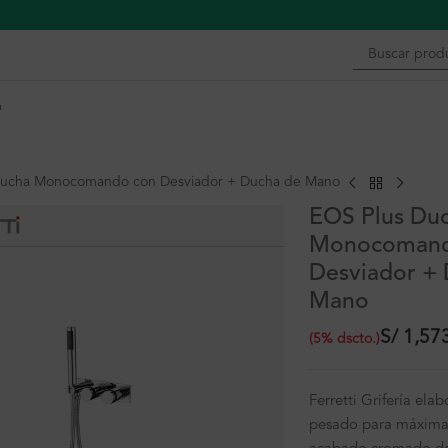
n
Ducha Monocomando con Desviador + Ducha de Mano
EOS Plus Du
Monocomand
Desviador +
Mano
S/
1,57
(
5
%
dscto.
)
Ferretti Grifería ela
pesado para máxima 