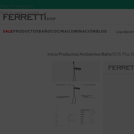
Skip to navigation
Skip to main content
SALE
PRODUCTOS
BAÑO
COCINA
ILUMINACIÓN
BLOG
Liquidació
Inicio
Productos
Ambientes
Baño
EOS Plus 