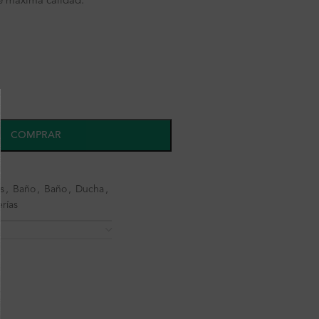
 máxima calidad.
COMPRAR
s
,
Baño
,
Baño
,
Ducha
,
erías