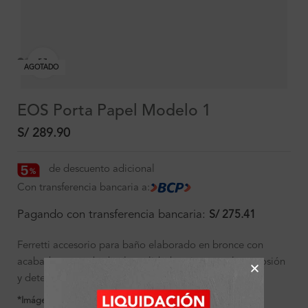
Clic para ampliar
AGOTADO
EOS Porta Papel Modelo 1
S/
289.90
de descuento adicional
Con transferencia bancaria a:
Pagando con transferencia bancaria:
S/
275.41
Ferretti accesorio para baño elaborado en bronce con
acabado cromado de alta calidad, resistente a la corrosión
y deterioro.
*Imágenes referenciales