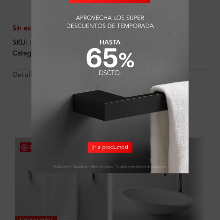
Sin existencias
SKU:
FA2227
Categorías:
Accesorios
,
Ambientes
,
Baño
,
Porta Papel
Detalles y Material
OTROS PRODUCTOS QUE PUEDEN
INTERESARTE
Save
Save