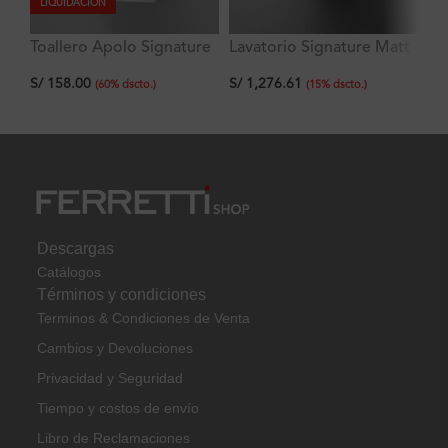
LIQUIDACIÓN
Tr
Toallero Apolo Signature
Lavatorio Signature Matt
C
60 cm
Stixx A60 blanco
S/
S/
158.00
S/
1,276.61
60x35x10.5 cm
(
60
%
dscto.
)
(
15
%
dscto.
)
Descargas
Catálogos
Términos y condiciones
Terminos & Condiciones de Venta
Cambios y Devoluciones
Privacidad y Seguridad
Tiempo y costos de envío
Libro de Reclamaciones