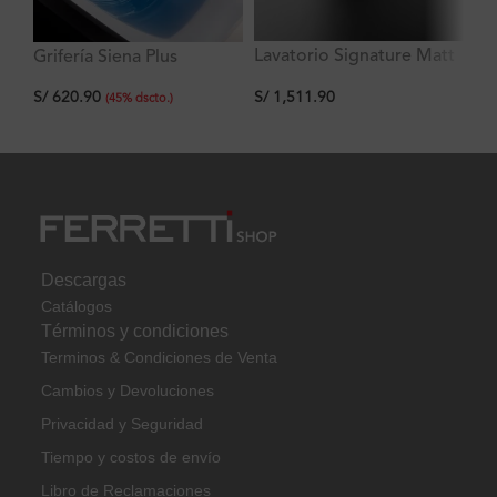
Lavatorio Signature Matt
Grifería Siena Plus
La
Siena blanco 40x40x13
Lavatorio Alto al Mueble
St
S/
1,511.90
S/
620.90
S/
cm
60
(
45
%
dscto.
)
Descargas
Catálogos
Términos y condiciones
Terminos & Condiciones de Venta
Cambios y Devoluciones
Privacidad y Seguridad
Tiempo y costos de envío
Libro de Reclamaciones