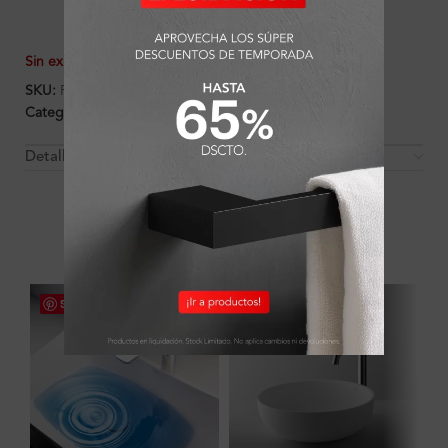
Sin existencias
SKU:
FA8021
Categorías:
Ambientes
,
Baño
,
Baño
,
Griferías
Detalles y Material
OTROS PRODUCTOS QUE PUEDEN
INTERESARTE
Save
Save