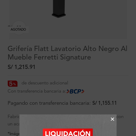
Clic para ampliar
AGOTADO
Grifería Flatt Lavatorio Alto Negro Al
Mueble Ferretti Signature
S/
1,215.91
de descuento adicional
Con transferencia bancaria a:
Pagando con transferencia bancaria:
S/
1,155.11
Fabricado en bronce pesado para máxima duración y con
un acabado cromado de máxima calidad.
*Imágenes referenciales