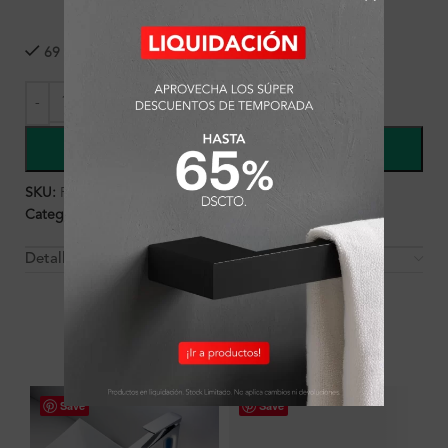
69 disponibles
COMPRAR
SKU:
FA1932
Categorías:
Accesorios
,
Ambientes
,
Baño
,
Perchero
Detalles y Material
OTROS PRODUCTOS QUE PUEDEN
INTERESARTE
Save
Save