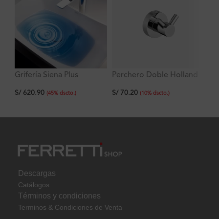
Grifería Siena Plus
Perchero Doble Holland
Ar
Lavatorio Alto al Mueble
S/
70.20
S/
S/
620.90
(
10
%
dscto.
)
(
45
%
dscto.
)
Descargas
Catálogos
Términos y condiciones
Terminos & Condiciones de Venta