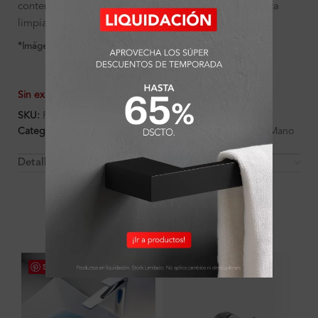
contemporáneos que buscan funcionalidad con estética
limpia.
*Imágenes referenciales
Sin existencias
SKU:
FA1933
Categorías:
Accesorios
,
Ambientes
,
Baño
,
Toallero de Mano
Detalles y Material
OTROS PRODUCTOS QUE PUEDEN
INTERESARTE
Save
Save