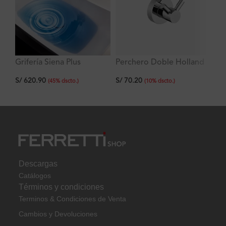
Grifería Siena Plus
Perchero Doble Holland
To
Lavatorio Alto al Mueble
Pl
S/
70.20
S/
620.90
S/
(
10
%
dscto.
)
(
45
%
dscto.
)
Descargas
Catálogos
Términos y condiciones
Terminos & Condiciones de Venta
Cambios y Devoluciones