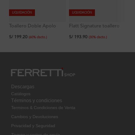
LIQUIDACIÓN
LIQUIDACIÓN
Toallero Doble Apolo
Flatt Signature toallero
To
Signature
de mano doble
50
S/
199.20
S/
193.90
S/
(
60
%
dscto.
)
(
30
%
dscto.
)
Descargas
Catálogos
Términos y condiciones
Terminos & Condiciones de Venta
Cambios y Devoluciones
Privacidad y Seguridad
Tiempo y costos de envío