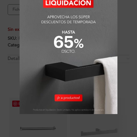
Ficha de producto
Garantía Ferretti
Sin existencias
SKU:
FA2084
Categorías:
Accesorios
,
Ambientes
,
Baño
,
Porta Papel
Detalles y Material
OTROS PRODUCTOS QUE PUEDEN
INTERESARTE
Save
Save