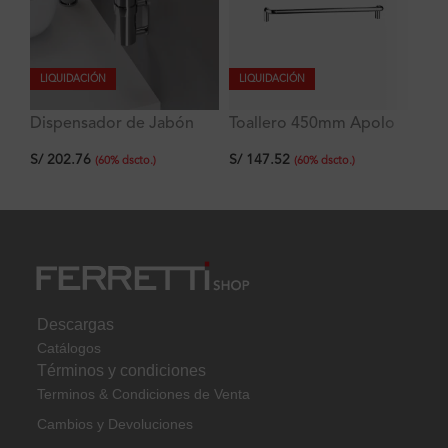
LIQUIDACIÓN
LIQUIDACIÓN
Dispensador de Jabón
Toallero 450mm Apolo
Po
Líquido Apolo Signature
Signature
Si
S/
202.76
S/
147.52
S/
tipo Botella
(
60
%
dscto.
)
(
60
%
dscto.
)
Descargas
Catálogos
Términos y condiciones
Terminos & Condiciones de Venta
Cambios y Devoluciones