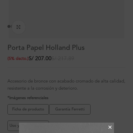
Clic para ampliar
Porta Papel Holland Plus
S/
207.00
S/
217.89
(
5
%
dscto.
)
Accesorio de bronce con acabado cromado de alta calidad,
resistente a la corrosión y deterioro.
*Imágenes referenciales
Ficha de producto
Garantía Ferretti
Uso y mantenimiento