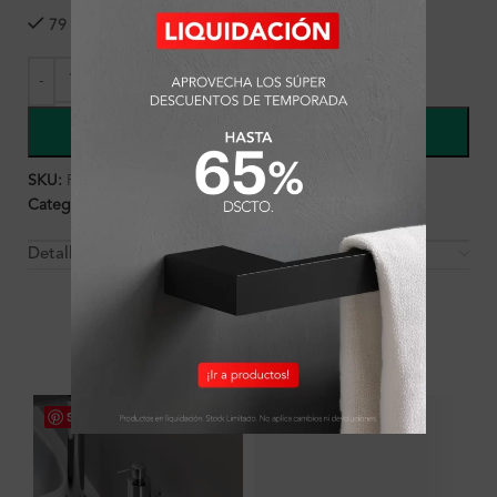
79 disponibles
COMPRAR
SKU:
FA1060
Categorías:
Accesorios
,
Ambientes
,
Baño
,
Porta Papel
Detalles y Material
OTROS PRODUCTOS QUE PUEDEN
INTERESARTE
Save
Save