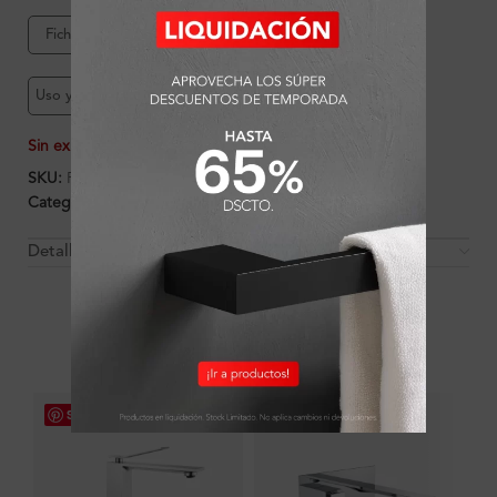
Ficha de producto
Garantía Ferretti
Uso y mantenimiento
Sin existencias
SKU:
FA8357
Categorías:
Ambientes
,
Baño
,
Baño
,
Griferías
Detalles y Material
OTROS PRODUCTOS QUE PUEDEN
INTERESARTE
Save
Save