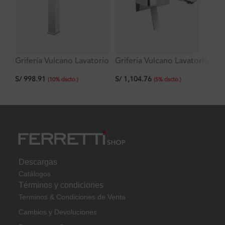
Grifería Vulcano Lavatorio
Grifería Vulcano Lavatorio
Gr
Alto Al Mueble Ferretti
Monocomando A La
Al
S/
998.91
S/
1,104.76
Pared Ferretti
S/
Mu
(
10
%
dscto.
)
(
5
%
dscto.
)
Descargas
Catálogos
Términos y condiciones
Terminos & Condiciones de Venta
Cambios y Devoluciones